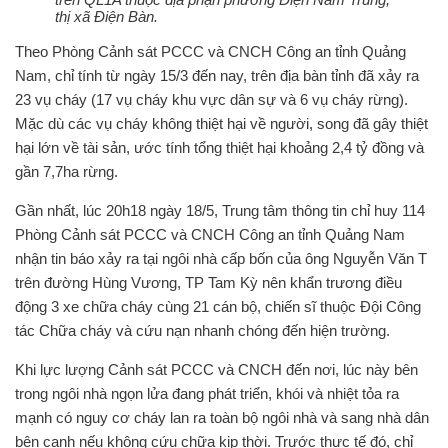
thị xã Điện Bàn.
Theo Phòng Cảnh sát PCCC và CNCH Công an tỉnh Quảng
Nam, chỉ tính từ ngày 15/3 đến nay, trên địa bàn tỉnh đã xảy ra
23 vụ cháy (17 vụ cháy khu vực dân sự và 6 vụ cháy rừng).
Mặc dù các vụ cháy không thiệt hại về người, song đã gây thiệt
hại lớn về tài sản, ước tính tổng thiệt hại khoảng 2,4 tỷ đồng và
gần 7,7ha rừng.
Gần nhất, lúc 20h18 ngày 18/5, Trung tâm thông tin chỉ huy 114
Phòng Cảnh sát PCCC và CNCH Công an tỉnh Quảng Nam
nhận tin báo xảy ra tại ngôi nhà cấp bốn của ông Nguyễn Văn T
trên đường Hùng Vương, TP Tam Kỳ nên khẩn trương điều
động 3 xe chữa cháy cùng 21 cán bộ, chiến sĩ thuộc Đội Công
tác Chữa cháy và cứu nạn nhanh chóng đến hiện trường.
Khi lực lượng Cảnh sát PCCC và CNCH đến nơi, lúc này bên
trong ngôi nhà ngọn lửa đang phát triển, khói và nhiệt tỏa ra
mạnh có nguy cơ cháy lan ra toàn bộ ngôi nhà và sang nhà dân
bên cạnh nếu không cứu chữa kịp thời. Trước thực tế đó, chỉ