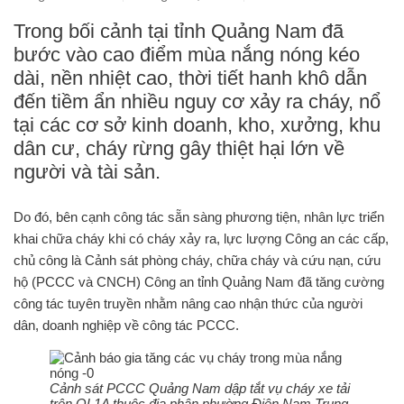
Trong bối cảnh tại tỉnh Quảng Nam đã
bước vào cao điểm mùa nắng nóng kéo
dài, nền nhiệt cao, thời tiết hanh khô dẫn
đến tiềm ẩn nhiều nguy cơ xảy ra cháy, nổ
tại các cơ sở kinh doanh, kho, xưởng, khu
dân cư, cháy rừng gây thiệt hại lớn về
người và tài sản.
Do đó, bên cạnh công tác sẵn sàng phương tiện, nhân lực triển
khai chữa cháy khi có cháy xảy ra, lực lượng Công an các cấp,
chủ công là Cảnh sát phòng cháy, chữa cháy và cứu nạn, cứu
hộ (PCCC và CNCH) Công an tỉnh Quảng Nam đã tăng cường
công tác tuyên truyền nhằm nâng cao nhận thức của người
dân, doanh nghiệp về công tác PCCC.
Cảnh sát PCCC Quảng Nam dập tắt vụ cháy xe tải
trên QL1A thuộc địa phận phường Điện Nam Trung,