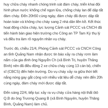
huy chữa cháy nhanh chóng trinh sát đám cháy, triển khai đội
hình phun nước khống chế ngọn lửa, chống cháy lan để dập tắt
đám cháy. Đến 20h50 cùng ngày, đám cháy đã được dập tắt
hoàn toàn và không cho cháy sang 2 nhà dân liền kề. Kết thúc
hoạt động chữa cháy, lực lượng Cảnh sát PCCC và CNCH đã
tiến hành bàn giao hiện trường cho Công an TP Tam Kỳ thụ lý
và điều tra làm rõ nguyên nhân vụ cháy.
Trước đó, chiều 21/4, Phòng Cảnh sát PCCC và CNCH Công
an tỉnh Quảng Nam nhận được tin báo xảy ra cháy rơm làm
nấm của gia đình ông Nguyễn Ch (xã Bình Trị, huyện Thăng
Bình) nên đã điều động 2 xe chữa cháy cùng 13 cán bộ, chiến
sĩ (CBCS) đến hiện trường. Do vụ cháy xảy ra giữa thời tiết
nắng nóng gay gắt cộng với nhiều vật liệu dễ cháy nên đến 20h
cùng ngày, đám cháy mới được dập tắt.
Đến sáng 22/4, tiếp tục xảy ra vụ cháy cửa hàng nội thất ôtô
Q.B do ông Trương Quang B (xã Bình Nguyên, huyện Thăng
Bình, Quảng Nam) làm chủ.