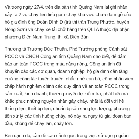
Và trong ngày 27/4, trên địa bàn tỉnh Quảng Nam lại ghi nhận
xảy ra 2 vụ cháy liên tiếp gồm cháy khu vực chứa dăm gỗ của
hộ gia đình ông Đoàn Đình D (trú thị trấn Trung Phước, huyện
Nông Sơn) và cháy xe tải chở hàng trên QL1A thuộc địa phận
phường Điện Nam Trung, thị xã Điện Bàn.
Thượng tá Trương Đức Thuận, Phó Trưởng phòng Cảnh sát
PCCC và CNCH Công an tỉnh Quảng Nam cho biết, để đảm
bảo an toàn PCCC trong mùa nắng nóng, Công an tỉnh đã
khuyến cáo các cơ quan, doanh nghiệp, hộ gia đình cần tăng
cường công tác tuyên truyền, nhắc nhở cán bộ, công nhân viên
chấp hành nghiêm chỉnh các quy định về an toàn PCCC trong
sản xuất, kinh doanh; thường xuyên tự kiểm tra, phát hiện và
khắc phục những nguyên nhân gây cháy, nhất là đối với hệ
thống điện, thiết bị điện; chuẩn bị sẵn sàng lực lượng, phương
tiện xử lý các tình huống cháy, nổ xảy ra ngay từ giai đoạn ban
đầu, không để cháy lan, cháy lớn.
Bên cạnh đó, cần đề cao cảnh giác trong việc sử dụng nguồn