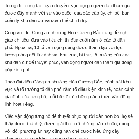
Trong đó, công tác tuyên truyền, vận động người dân tham gia
được đẩy mạnh với sự vào cuộc của các cấp ủy, chi bộ, ban
quản lý khu dân cư và đoàn thể chính trị.
Cùng với đó, Công an phường Hòa Cường Bắc cũng đề nghị
giao chỉ tiêu, đưa vào tiêu chí thi đua cuối năm ở các tổ dân
phố. Ngoài ra, 10 tổ vận động cũng được thành lập với lực
lượng nòng cốt là cảnh sát khu vực, bí thư, tổ trưởng của các
khu dân cư để thuyết phục, vận động người dân tham gia đóng
góp kinh phí.
Theo đại diện Công an phường Hòa Cường Bắc, cảnh sát khu
vực và tổ trưởng tổ dân phố nắm rõ điều kiện kinh tế, hoàn cảnh
gia đình của từng hộ, mỗi hộ sẽ có những cách thức vận động
linh hoạt riêng.
Việc vận động từng hộ dễ thuyết phục người dân hơn bởi họ sẽ
thấy được thành ý, được giải thích rõ những băn khoăn, cùng
với đó, phương án này cũng hạn chế được hiệu ứng dây
chuyền phản đối khi vận động động người.