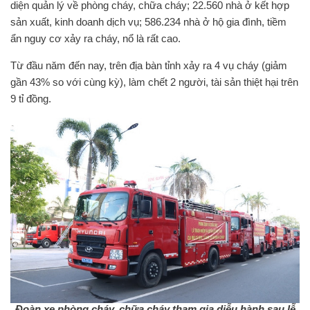
diện quản lý về phòng cháy, chữa cháy; 22.560 nhà ở kết hợp
sản xuất, kinh doanh dịch vụ; 586.234 nhà ở hộ gia đình, tiềm
ẩn nguy cơ xảy ra cháy, nổ là rất cao.
Từ đầu năm đến nay, trên địa bàn tỉnh xảy ra 4 vụ cháy (giảm
gần 43% so với cùng kỳ), làm chết 2 người, tài sản thiệt hại trên
9 tỉ đồng.
Đoàn xe phòng cháy, chữa cháy tham gia diễu hành sau lễ