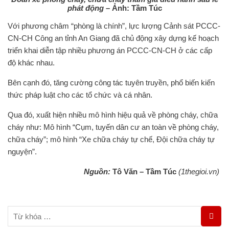
phát động –
Ảnh: Tầm Túc
Với phương châm “phòng là chính”, lực lượng Cảnh sát PCCC-
CN-CH Công an tỉnh An Giang đã chủ động xây dựng kế hoạch
triển khai diễn tập nhiều phương án PCCC-CN-CH ở các cấp
độ khác nhau.
Bên cạnh đó, tăng cường công tác tuyên truyền, phổ biến kiến
thức pháp luật cho các tổ chức và cá nhân.
Qua đó, xuất hiện nhiều mô hình hiệu quả về phòng cháy, chữa
cháy như: Mô hình “Cụm, tuyến dân cư an toàn về phòng cháy,
chữa cháy”; mô hình “Xe chữa cháy tự chế, Đội chữa cháy tự
nguyện”.
Nguồn:
Tô Văn – Tầm Túc
(1thegioi.vn)