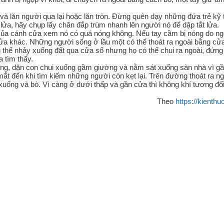
và lăn người qua lại hoặc lăn tròn. Đừng quên dạy những đứa trẻ kỹ 
lửa, hãy chụp lấy chăn đắp trùm nhanh lên người nó để dập tắt lửa.
của cánh cửa xem nó có quá nóng không. Nếu tay cầm bị nóng do ng
cửa khác. Những người sống ở lầu một có thể thoát ra ngoài bằng cử
 thể nhảy xuống đất qua cửa sổ nhưng họ có thể chui ra ngoài, đứng
 tìm thấy.
phòng, dặn con chui xuống gầm giường và nằm sát xuống sàn nhà vì g
mắt đến khi tìm kiếm những người còn kẹt lại. Trên đường thoát ra ng
xuống và bò. Vì càng ở dưới thấp và gần cửa thì không khí tương đố
Theo
https://kienthu