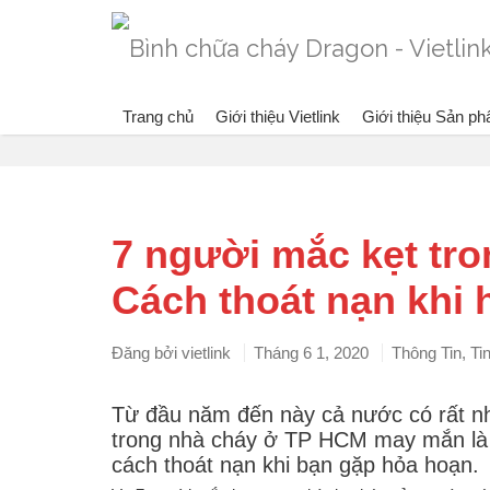
Trang chủ
Giới thiệu Vietlink
Giới thiệu Sản p
Blog
Đang x
7 người mắc kẹt tr
Cách thoát nạn khi
Đăng bởi
vietlink
Tháng 6 1, 2020
Thông Tin
,
Ti
Từ đầu năm đến này cả nước có rất nh
trong nhà cháy ở TP HCM may mắn là 
cách thoát nạn khi bạn gặp hỏa hoạn.