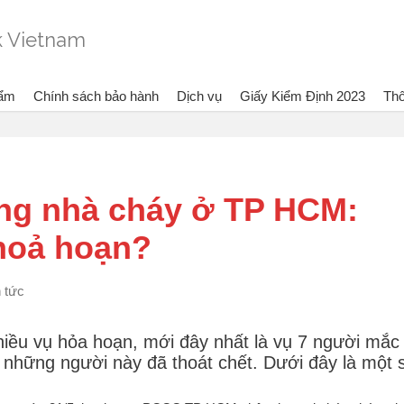
hẩm
Chính sách bảo hành
Dịch vụ
Giấy Kiểm Định 2023
Thô
em:
Bình chữa cháy Dragon - Vietlink Vietnam
Thông Tin
Tin tức
7 người mắ
ong nhà cháy ở TP HCM:
 hoả hoạn?
n tức
iều vụ hỏa hoạn, mới đây nhất là vụ 7 người mắc 
những người này đã thoát chết. Dưới đây là một 