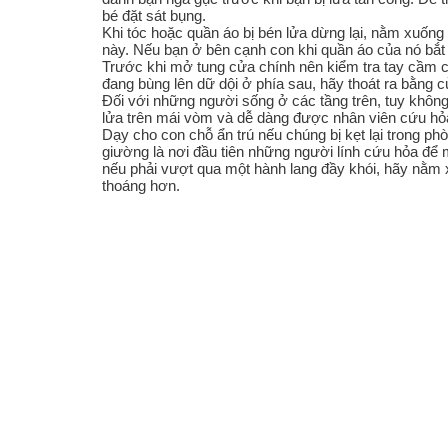
bé đặt sát bụng.
Khi tóc hoặc quần áo bị bén lửa dừng lại, nằm xuống 
này. Nếu bạn ở bên cạnh con khi quần áo của nó bắt 
Trước khi mở tung cửa chính nên kiểm tra tay cầm 
đang bùng lên dữ dội ở phía sau, hãy thoát ra bằng 
Đối với những người sống ở các tầng trên, tuy không
lửa trên mái vòm và dễ dàng được nhân viên cứu hỏa
Dạy cho con chỗ ẩn trú nếu chúng bị kẹt lại trong 
giường là nơi đầu tiên những người lính cứu hỏa để 
nếu phải vượt qua một hành lang đầy khói, hãy nằm 
thoáng hơn.