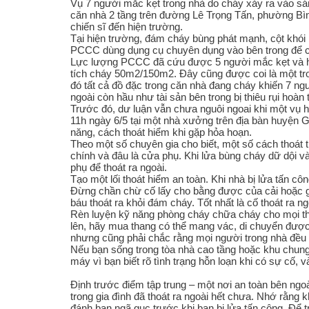
Vụ 7 người mắc kẹt trong nhà do cháy xảy ra vào s
căn nhà 2 tầng trên đường Lê Trọng Tấn, phường Bì
chiến sĩ đến hiện trường.
Tại hiện trường, đám cháy bùng phát mạnh, cột khói 
PCCC dùng dụng cụ chuyên dụng vào bên trong để c
Lực lượng PCCC đã cứu được 5 người mắc kẹt và hướ
tích cháy 50m2/150m2. Đây cũng được coi là một tro
đó tất cả đồ đặc trong căn nhà đang cháy khiến 7 n
ngoài còn hầu như tài sản bên trong bị thiêu rụi hoàn 
Trước đó, dư luận vẫn chưa nguôi ngoai khi một vụ 
11h ngày 6/5 tại một nhà xưởng trên địa bàn huyện G
năng, cách thoát hiểm khi gặp hỏa hoạn.
Theo một số chuyên gia cho biết, một số cách thoát t
chính và đâu là cửa phụ. Khi lửa bùng cháy dữ dội 
phụ để thoát ra ngoài.
Tạo một lối thoát hiểm an toàn. Khi nhà bị lửa tấn cô
Đừng chần chừ cố lấy cho bằng được của cải hoặc giấy
báu thoát ra khỏi đám cháy. Tốt nhất là cố thoát ra 
Rèn luyện kỹ năng phòng cháy chữa cháy cho mọi thàn
lên, hãy mua thang có thể mang vác, di chuyển được.
nhưng cũng phải chắc rằng mọi người trong nhà đều 
Nếu bạn sống trong tòa nhà cao tầng hoặc khu chung
máy vì bạn biết rõ tình trạng hỗn loạn khi có sự cố, 
Định trước điểm tập trung – một nơi an toàn bên ngoà
trong gia đình đã thoát ra ngoài hết chưa. Nhớ rằng
đánh bạn ngã gục trước khi bạn bị lửa tấn công. Để t