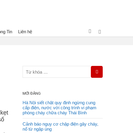
ng Tin
Liên hệ
c kẹt trong nhà cháy ở TP HCM: Cách thoát nạn khi hoả hoạn?
MỚI ĐĂNG
Hà Nội siết chặt quy định ngừng cung
cấp điện, nước với công trình vi phạm
kẹt
phòng cháy chữa cháy Thái Bình
số
Cảnh báo nguy cơ chập điện gây cháy,
nổ từ ngập úng