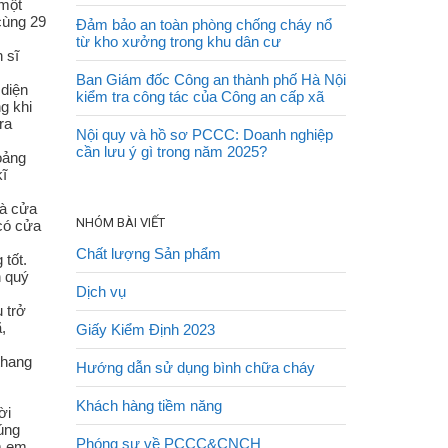
 một
cùng 29
Đảm bảo an toàn phòng chống cháy nổ
từ kho xưởng trong khu dân cư
 sĩ
Ban Giám đốc Công an thành phố Hà Nội
diện
kiểm tra công tác của Công an cấp xã
g khi
ra
Nội quy và hồ sơ PCCC: Doanh nghiệp
cần lưu ý gì trong năm 2025?
oảng
kĩ
là cửa
NHÓM BÀI VIẾT
 có cửa
Chất lượng Sản phẩm
 tốt.
n quý
Dịch vụ
 trở
,
Giấy Kiểm Định 2023
thang
Hướng dẫn sử dụng bình chữa cháy
Khách hàng tiềm năng
ời
úng
Phóng sự về PCCC&CNCH
ẵm em