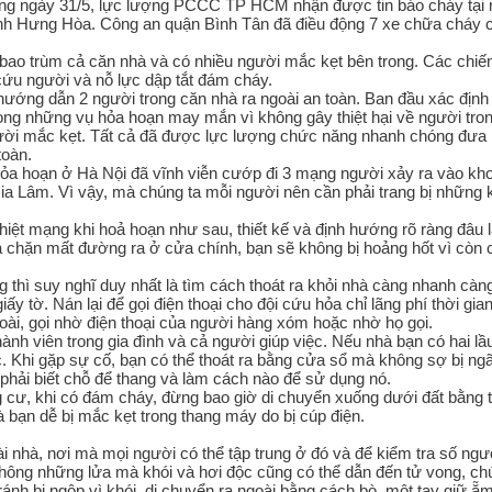
áng ngày 31/5, lực lượng PCCC TP HCM nhận được tin báo cháy tại
nh Hưng Hòa. Công an quận Bình Tân đã điều động 7 xe chữa cháy 
bao trùm cả căn nhà và có nhiều người mắc kẹt bên trong. Các chiến
ứu người và nỗ lực dập tắt đám cháy.
ng dẫn 2 người trong căn nhà ra ngoài an toàn. Ban đầu xác định 
ng những vụ hỏa hoạn may mắn vì không gây thiệt hại về người tron
gười mắc kẹt. Tất cả đã được lực lượng chức năng nhanh chóng đưa 
toàn.
hỏa hoạn ở Hà Nội đã vĩnh viễn cướp đi 3 mạng người xảy ra vào kh
ia Lâm. Vì vậy, mà chúng ta mỗi người nên cần phải trang bị những 
hiệt mạng khi hoả hoạn như sau, thiết kế và định hướng rõ ràng đâu 
và chặn mất đường ra ở cửa chính, bạn sẽ không bị hoảng hốt vì còn
ng thì suy nghĩ duy nhất là tìm cách thoát ra khỏi nhà càng nhanh càng
 tờ. Nán lại để gọi điện thoại cho đội cứu hỏa chỉ lãng phí thời gia
ngoài, gọi nhờ điện thoại của người hàng xóm hoặc nhờ họ gọi.
h viên trong gia đình và cả người giúp việc. Nếu nhà bạn có hai lầu
 Khi gặp sự cố, bạn có thể thoát ra bằng cửa sổ mà không sợ bị ngã
phải biết chỗ để thang và làm cách nào để sử dụng nó.
 cư, khi có đám cháy, đừng bao giờ di chuyển xuống dưới đất bằng 
và bạn dễ bị mắc kẹt trong thang máy do bị cúp điện.
i nhà, nơi mà mọi người có thể tập trung ở đó và để kiểm tra số ngư
 không những lửa mà khói và hơi độc cũng có thể dẫn đến tử vong, ch
ránh bị ngộp vì khói, di chuyển ra ngoài bằng cách bò, một tay giữ 