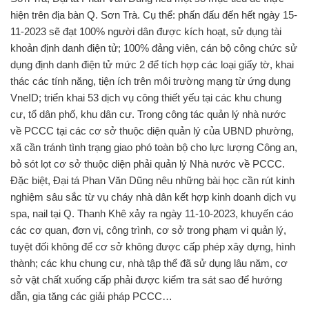
hiện trên địa bàn Q. Sơn Trà. Cụ thể: phấn đấu đến hết ngày 15-
11-2023 sẽ đạt 100% người dân được kích hoạt, sử dụng tài
khoản định danh điện tử; 100% đảng viên, cán bộ công chức sử
dụng định danh điện tử mức 2 để tích hợp các loại giấy tờ, khai
thác các tính năng, tiện ích trên môi trường mạng từ ứng dụng
VneID; triển khai 53 dịch vụ công thiết yếu tại các khu chung
cư, tổ dân phố, khu dân cư. Trong công tác quản lý nhà nước
về PCCC tại các cơ sở thuộc diện quản lý của UBND phường,
xã cần tránh tình trạng giao phó toàn bộ cho lực lượng Công an,
bỏ sót lọt cơ sở thuộc diện phải quản lý Nhà nước về PCCC.
Đặc biệt, Đại tá Phan Văn Dũng nêu những bài học cần rút kinh
nghiệm sâu sắc từ vụ cháy nhà dân kết hợp kinh doanh dịch vụ
spa, nail tại Q. Thanh Khê xảy ra ngày 11-10-2023, khuyến cáo
các cơ quan, đơn vị, công trình, cơ sở trong phạm vi quản lý,
tuyệt đối không để cơ sở không được cấp phép xây dựng, hình
thành; các khu chung cư, nhà tập thể đã sử dụng lâu năm, cơ
sở vật chất xuống cấp phải được kiểm tra sát sao để hướng
dẫn, gia tăng các giải pháp PCCC…