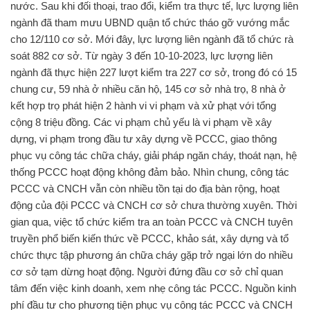
nước. Sau khi đối thoại, trao đổi, kiểm tra thực tế, lực lượng liên
ngành đã tham mưu UBND quận tổ chức tháo gỡ vướng mắc
cho 12/110 cơ sở. Mới đây, lực lượng liên ngành đã tổ chức rà
soát 882 cơ sở. Từ ngày 3 đến 10-10-2023, lực lượng liên
ngành đã thực hiện 227 lượt kiểm tra 227 cơ sở, trong đó có 15
chung cư, 59 nhà ở nhiều căn hộ, 145 cơ sở nhà trọ, 8 nhà ở
kết hợp trọ phát hiện 2 hành vi vi phạm và xử phạt với tổng
cộng 8 triệu đồng. Các vi phạm chủ yếu là vi phạm về xây
dựng, vi phạm trong đầu tư xây dựng về PCCC, giao thông
phục vụ công tác chữa cháy, giải pháp ngăn cháy, thoát nạn, hệ
thống PCCC hoạt động không đảm bảo. Nhìn chung, công tác
PCCC và CNCH vẫn còn nhiều tồn tại do địa bàn rộng, hoạt
động của đội PCCC và CNCH cơ sở chưa thường xuyên. Thời
gian qua, việc tổ chức kiểm tra an toàn PCCC và CNCH tuyên
truyền phổ biến kiến thức về PCCC, khảo sát, xây dựng và tổ
chức thực tập phương án chữa cháy gặp trở ngại lớn do nhiều
cơ sở tạm dừng hoạt động. Người đứng đầu cơ sở chỉ quan
tâm đến việc kinh doanh, xem nhẹ công tác PCCC. Nguồn kinh
phí đầu tư cho phương tiện phục vụ công tác PCCC và CNCH