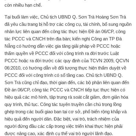
còn nhiều hạn chế.
Tại buổi làm việc, Chủ tịch UBND Q. Sơn Trà Hoàng Sơn Trà
đã yêu cầu trang bị hỗ trợ các công cụ, tài chính, bổ sung nguồn
nhân lực liên quan đến công tác thực hiện Đề án 06/CP, công
tác PCCC và CNCH trên địa bàn; kiến nghị Công an TP Đà
Nẵng có hướng dẫn việc gia tăng giải pháp về PCCC hoặc
thẩm quyền về PCCC đối với công trình ra đời trước Luật
PCCC hoặc ra đời trước các quy định của TCVN 2009, QCVN
06:2010, có hướng dẫn về đối tượng thực hiện thẩm duyệt về
PCCC đối với công trình có số tầng cao. Chủ tịch UBND Q.
Sơn Trà cũng chỉ đạo, thời gian đến, các bộ phận liên quan đến
Đề án 06/CP, công tác PCCC và CNCH tiếp tục thực hiện có
hiệu quả các mô hình, tập trung rà soát cắt giảm, đơn giản hóa
quy trình, thủ tục. Công tác tuyên truyền cần chú trọng lồng
ghép trong các buổi giao ban tại cơ sở, phổ biến rộng khắp và
hiệu quả đến người dân. Đặc biệt, vai trò, trách nhiệm của
người đứng đầu các cấp trong việc triển khai thực hiện phải
được nâng cao, xác định cụ thể vai trò người lãnh đạo.