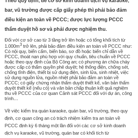
Theo quy định, để cơ sở kinh doanh dịch vụ karaoke,
bar, vũ trường được cấp giấy phép thì phải bảo đảm
điều kiện an toàn về PCCC; được lực lượng PCCC
thẩm duyệt hồ sơ và phải được nghiệm thu.
Đối với cơ sở cao từ 3 tầng trở lên hoặc có tổng khối tích từ
3
1.000m
trở lên, phải bảo đảm điều kiện an toàn về PCCC như:
Có nội quy, biển cấm, biển báo, sơ đồ hoặc biển chỉ dẫn về
PCCC, thoát nạn phù hợp với quy chuẩn, tiêu chuẩn về PCCC
hoặc theo quy định của Bộ Công an; có phương án chữa cháy
được cấp có thẩm quyền phê duyệt; hệ thống điện, chống sét,
chống tĩnh điện, thiết bị sử dụng điện, sinh lửa, sinh nhiệt, việc
sử dụng nguồn lửa, nguồn nhiệt phải bảo đảm an toàn về
PCCC; có giấy chứng nhận thẩm duyệt thiết kế, văn bản thẩm
duyệt thiết kế (nếu có) và văn bản chấp thuận kết quả nghiệm
thu về PCCC của cơ quan Cảnh sát PCCC đối với dự án, công
trình…
Về việc kiểm tra quán karaoke, quán bar, vũ trường, theo quy
định, cơ quan công an có trách nhiệm kiểm tra an toàn về
PCCC định kỳ 6 tháng một lần đối với các cơ sở kinh doanh
dịch vụ karaoke, vũ trường, quán bar có khối tích từ